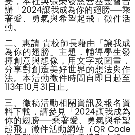
要，本社與張榮發慈善基金會合
辦「2024讓我成為你的翅膀──乘
著愛、勇氣與希望起飛」徵件活
動。
二、惠請 貴校師長藉由「讓我成
為你的翅膀」主題，輔導學生發
揮創意與想像，用文字或圖畫，
分享對創造美好世界的想法與作
法。本活動徵件時間自即日起至
113年10月31日止。
三、徵稿活動相關資訊及報名資
料下載，請參見「2024讓我成為
你的翅膀──乘著愛、勇氣與希望
起飛」徵件活動網站（QR Code