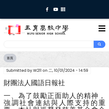
移
至
主
內
容
Search
Search
首頁
導
航
Submitted by
W211
on
二, 10/01/2024 - 14:59
連
結
財團法人國語日報社
一、為了鼓勵正面助人的精神，
強調社會連結與人際支持的重