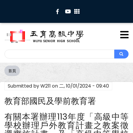
移
至
主
內
容
Search
Search
首頁
導
航
Submitted by
W211
on
二, 10/01/2024 - 09:40
連
結
教育部國民及學前教育署
有關本署辦理113年度「高級中等
學校辦理戶外教育計畫之教案徵