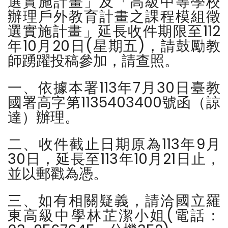
選實施計畫」及「高級中等學校
辦理戶外教育計畫之課程模組徵
選實施計畫」延長收件期限至112
年10月20日(星期五)，請鼓勵教
師踴躍投稿參加，請查照。
一、依據本署113年7月30日臺教
國署高字第1135403400號函（諒
達）辦理。
二、收件截止日期原為113年9月
30日，延長至113年10月21日止，
並以郵戳為憑。
三、如有相關疑義，請洽國立羅
東高級中學林芷潔小姐(電話：