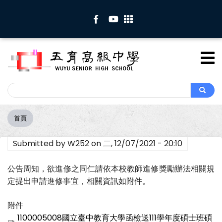
移
至
主
內
容
Search
Search
首頁
導
航
Submitted by
W252
on
二, 12/07/2021 - 20:10
連
結
公告周知，欲進俢之同仁請依本校教師進修獎勵辦法相關規
定提出申請進修事宜，相關資訊如附件。
附件
1100005008國立臺中教育大學函檢送111學年度碩士班碩