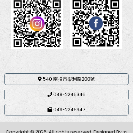
540 南投市樂利路200號
049-2246346
049-2246347
Copyright © 2026. All rights reserved.
Designed By
五