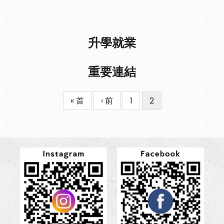
升學就業
重要連結
First
« 首
Previous
‹ 前
Page
1
目
2
Pagination
page
page
前
頁
面