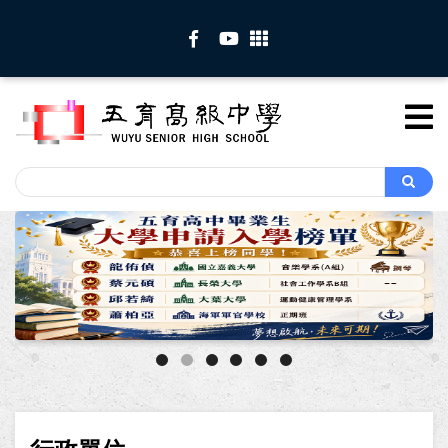
移
至
主
內
容
Search
Search