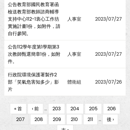
公告教育部國民教育署函
檢送教育部教師諮商輔導
支持中心112-1衷心工作坊
人事室
2023/07/27
實施計畫1份，如附件，請
自行參閱。
公告112學年度第1學期第3
次教師甄選簡章1份，如附
人事室
2023/07/27
件。
行政院環境保護署製作2
部「笑氣危害知多少」影
體衛組
2023/07/26
片
First
« 首
Previous
‹ 前
…
Page
203
Page
204
Page
205
Page
206
Pagination
page
page
目
207
Page
208
Page
209
Page
210
Page
211
…
下
後 ›
前
一