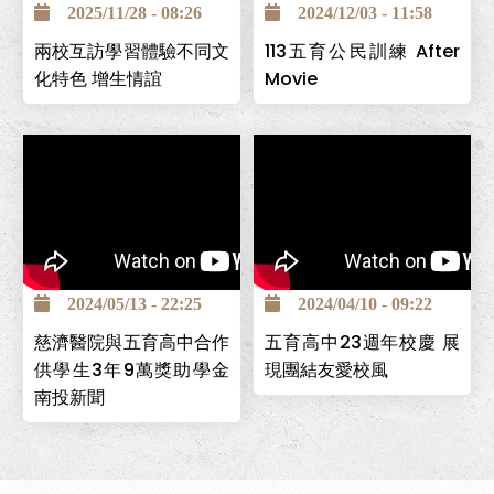
2025/11/28 - 08:26
2024/12/03 - 11:58
兩校互訪學習體驗不同文
113五育公民訓練 After
化特色 增生情誼
Movie
南投巿五育高中為全國第一
個創立的照顧服務科，為讓
2024/05/13 - 22:25
2024/04/10 - 09:22
學生能安心求學，並保障畢
慈濟醫院與五育高中合作
五育高中23週年校慶 展
業後有穩定工作，與台中慈
供學生3年9萬獎助學金
現團結友愛校風
濟醫院簽署「攜手高昇獎助
南投新聞
學金」計畫，提供學生高中
在校期間3年9萬元，且畢業
後可至台中慈濟醫院工作。