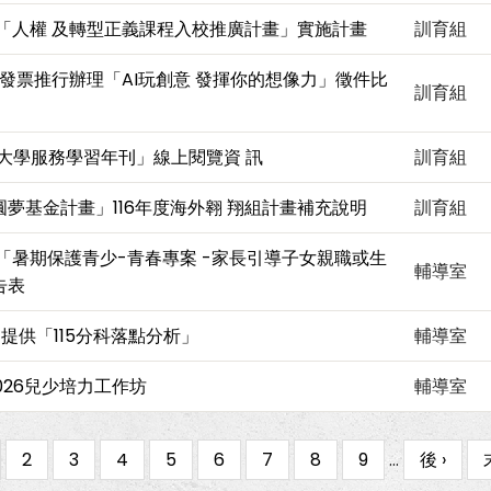
期「人權 及轉型正義課程入校推廣計畫」實施計畫
訓育組
統一發票推行辦理「AI玩創意 發揮你的想像力」徵件比
訓育組
原大學服務學習年刊」線上閱覽資 訊
訓育組
夢基金計畫」116年度海外翱 翔組計畫補充說明
訓育組
年「暑期保護青少-青春專案 -家長引導子女親職或生
輔導室
告表
】提供「115分科落點分析」
輔導室
026兒少培力工作坊
輔導室
Page
2
Page
3
Page
4
Page
5
Page
6
Page
7
Page
8
Page
9
…
下
後 ›
一