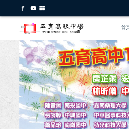
移
至
主
Mai
內
首
nav
容