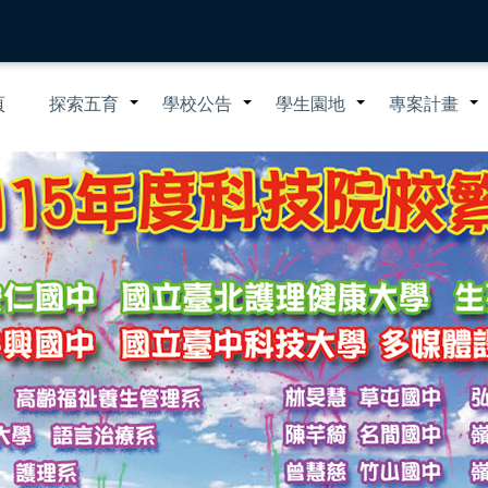
n
頁
探索五育
學校公告
學生園地
專案計畫
+
+
+
igation