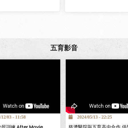
五育影音
南投巿五育高中為全國第一個
顧服務科，為讓學生能安心求
障畢業後有穩定工作，與台中
簽署「攜手高昇獎助學金」計
2/03 - 11:58
2024/05/13 - 22:25
學生高中在校期間3年9萬元
民訓練 After Movie
慈濟醫院與五育高中合作 供