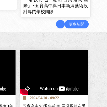
際」-五育高中與日本新潟藝術設
計專門學校國際…
更多新聞
創立的照
學，並保
慈濟醫院
畫，提供
2024/04/10 - 09:22
，且畢業後
學生3年
五育高中23週年校慶 展現團結友愛