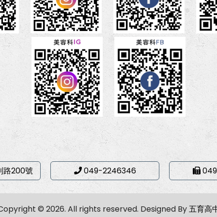
利路200號
049-2246346
049
Copyright © 2026. All rights reserved.
Designed By
五育高