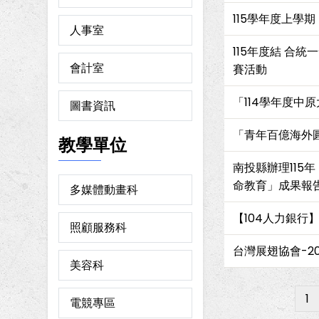
115學年度上學
人事室
115年度結 合
會計室
賽活動
「114學年度中
圖書資訊
「青年百億海外圓
教學單位
南投縣辦理115
命教育」成果報
多媒體動畫科
【104人力銀行
照顧服務科
台灣展翅協會-2
美容科
目
1
Pagination
電競專區
前