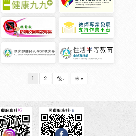
目
1
Page
2
下
後 ›
Last
末 »
Pagination
前
一
page
頁
頁
面