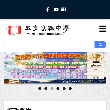
移
至
主
內
容
Search
Search