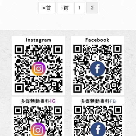
First
« 首
Previous
‹ 前
Page
1
目
2
Pagination
page
page
前
頁
面