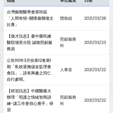
標題
單位處室
日期
台灣癲癇醫學會第18屆
「人間有情-關懷癲癇徵文
體衛組
2021/03/26
比賽」
【徵才訊息】臺中榮民總
照顧服務
醫院埔里分院 誠徵照顧服
2021/03/23
科
務員
公告110年3月份第12卷第1
期「私校退撫儲金監理會
人事室
2021/03/22
會訊」，請有興趣之同仁
自行參閱。
【研習訊息】中國醫藥大
辦理「照護之情緒智商訓
照顧服務
2021/03/22
練-讓工作更得心應手」研
科
習