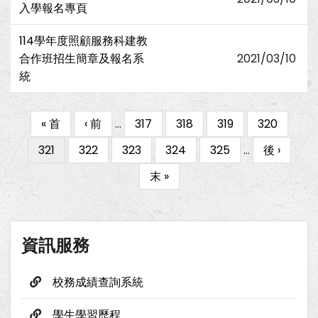
入學報名專頁
114學年度照顧服務科建教
合作班招生簡章及報名系
2021/03/10
統
First
« 首
Previous
‹ 前
…
Page
317
Page
318
Page
319
Page
320
Pagination
page
page
目
321
Page
322
Page
323
Page
324
Page
325
…
下
後 ›
前
一
Last
末 »
頁
頁
page
面
資訊服務
校務成績查詢系統
學生學習歷程