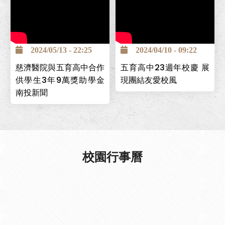
南投巿五育高中為全國第一
個創立的照顧服務科，為讓
2024/05/13 - 22:25
2024/04/10 - 09:22
學生能安心求學，並保障畢
慈濟醫院與五育高中合作
五育高中23週年校慶 展
業後有穩定工作，與台中慈
供學生3年9萬獎助學金
現團結友愛校風
濟醫院簽署「攜手高昇獎助
南投新聞
學金」計畫，提供學生高中
在校期間3年9萬元，且畢業
後可至台中慈濟醫院工作。
校園行事曆