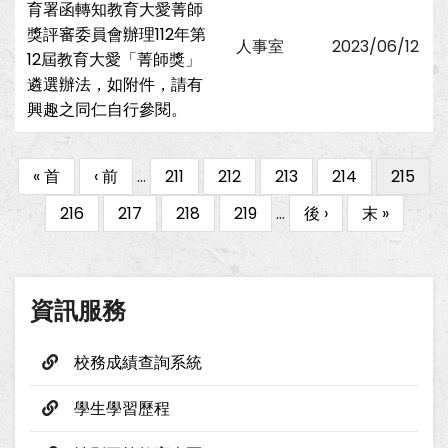
育署函轉知教育大愛菁師
獎評審委員會辦理112年第
人事室
2023/06/12
12屆教育大愛「菁師獎」
遴選辦法，如附件，請有
興趣之同仁自行參閱。
First
« 首
Previous
‹ 前
…
Page
211
Page
212
Page
213
Page
214
目
215
Pagination
page
page
前
Page
216
Page
217
Page
218
Page
219
…
下
後 ›
Last
末 »
頁
一
page
面
頁
資訊服務
校務成績查詢系統
學生學習歷程