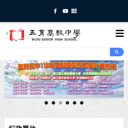
移
至
主
內
容
Search
Search