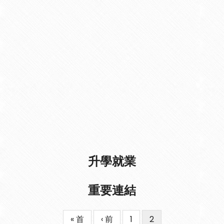
升學就業
重要連結
First
« 首
Previous
‹ 前
Page
1
目
2
Pagination