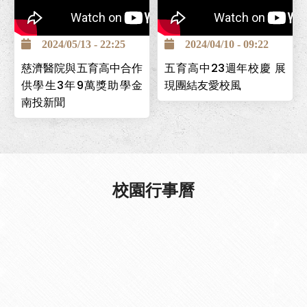
南投巿五育高中為全國第一
個創立的照顧服務科，為讓
2024/05/13 - 22:25
2024/04/10 - 09:22
學生能安心求學，並保障畢
慈濟醫院與五育高中合作
五育高中23週年校慶 展
業後有穩定工作，與台中慈
供學生3年9萬獎助學金
現團結友愛校風
濟醫院簽署「攜手高昇獎助
南投新聞
學金」計畫，提供學生高中
在校期間3年9萬元，且畢業
後可至台中慈濟醫院工作。
校園行事曆