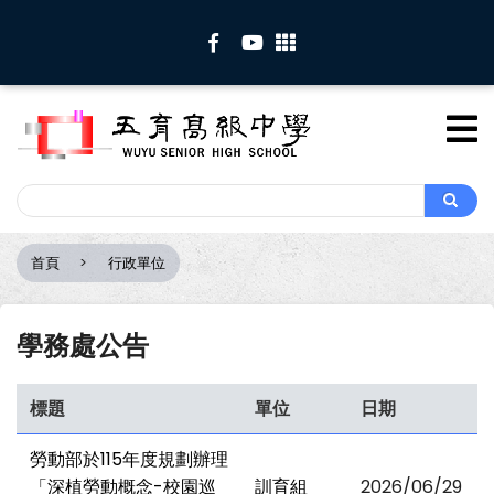
移
至
主
內
容
Search
Search
首頁
行政單位
導
航
連
學務處公告
結
標題
單位
日期
勞動部於115年度規劃辦理
「深植勞動概念-校園巡
訓育組
2026/06/29