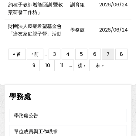
約種子教師增能回訓 暨教
訓育組
2026/06/24
案研發工作坊」
財團法人癌症希望基金會
學務處
2026/06/24
「癌友家庭親子營」活動
First
« 首
Previous
‹ 前
…
Page
3
Page
4
Page
5
Page
6
目
7
Page
8
Pagination
page
page
前
Page
9
Page
10
Page
11
…
下
後 ›
Last
末 »
頁
一
page
面
頁
學務處
學務處公告
單位成員與工作職掌