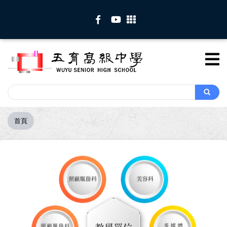
移
至
主
內
容
Search
Search
首頁
導
航
連
結