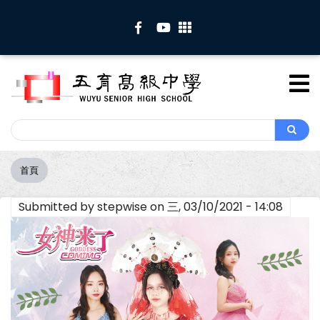
移
至
主
內
容
Search
Search
首頁
導
航
Submitted by
stepwise
on
三, 03/10/2021 - 14:08
連
結