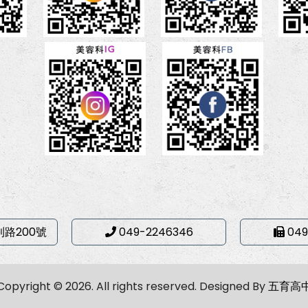
利路200號
049-2246346
049
Copyright © 2026. All rights reserved.
Designed By
五育高