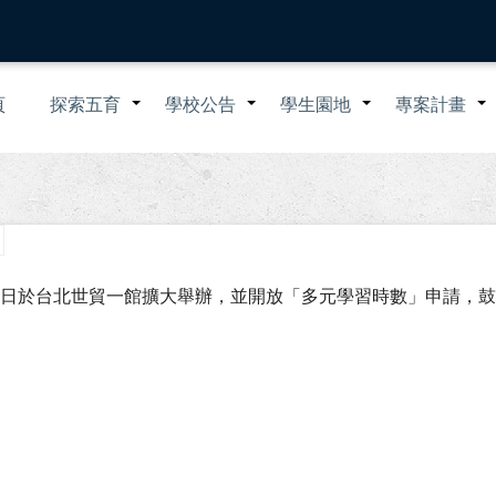
n
頁
探索五育
學校公告
學生園地
專案計畫
+
+
+
igation
9日於台北世貿一館擴大舉辦，並開放「多元學習時數」申請，