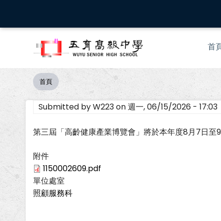
移
至
主
Mai
內
首
nav
容
首頁
導
航
Submitted by
W223
on
週一, 06/15/2026 - 17:03
連
結
第三屆「高齡健康產業博覽會」將於本年度8月7日至
附件
1150002609.pdf
單位處室
照顧服務科