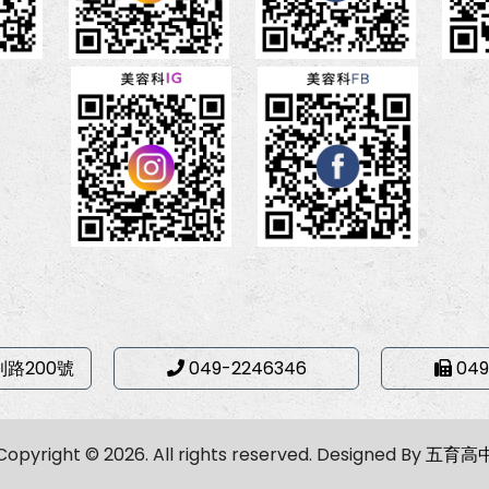
利路200號
049-2246346
049
Copyright © 2026. All rights reserved.
Designed By
五育高