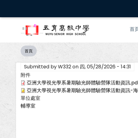
移
至
主
Mai
內
首
nav
容
首頁
導
航
Submitted by
W332
on
四, 05/28/2026 - 14:31
連
結
附件
亞洲大學視光學系暑期驗光師體驗營隊活動資訊.pd
亞洲大學視光學系暑期驗光師體驗營隊活動資訊-海報.
單位處室
輔導室