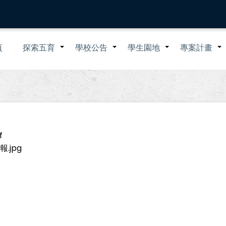
n
頁
探索五育
學校公告
學生園地
專案計畫
+
+
+
igation
f
jpg