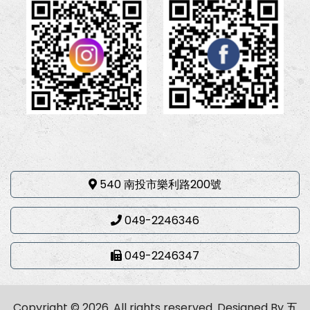
540 南投市樂利路200號
049-2246346
049-2246347
Copyright © 2026. All rights reserved.
Designed By
五