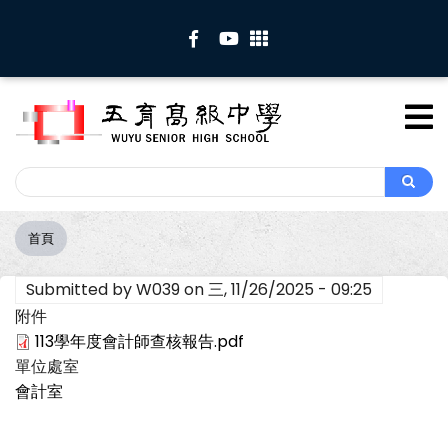
移
至
主
內
容
Search
Search
首頁
導
航
Submitted by
W039
on
三, 11/26/2025 - 09:25
連
結
附件
113學年度會計師查核報告.pdf
單位處室
會計室