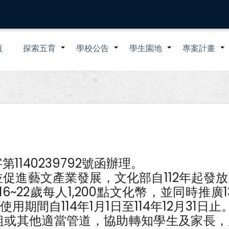
n
頁
探索五育
學校公告
學生園地
專案計畫
+
+
+
igation
1140239792號函辦理。
促進藝文產業發展，文化部自112年起發
~22歲每人1,200點文化幣，並同時推廣13
期間自114年1月1日至114年12月31日止
組或其他適當管道，協助轉知學生及家長，