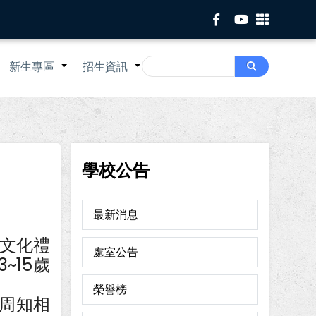
Search
新生專區
招生資訊
Search
+
+
+
學校公告
最新消息
放文化禮
處室公告
~15歲
。
榮譽榜
周知相