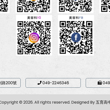
利路200號
049-2246346
049
Copyright © 2026. All rights reserved.
Designed By
五育高