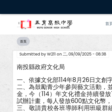
移
至
主
Mai
內
首
nav
容
首頁
導
航
Submitted by
W211
on
二, 09/09/2025 - 08:38
連
結
南投縣政府文化局
一、依據文化部114年8月26日文創字第
二、為鼓勵青少年參與藝文活動，並
金，今（114）年文化禮金持續發放16
試辦計畫，每人發放600點文化幣，使用
三、敬請貴校各班導師利用班級群