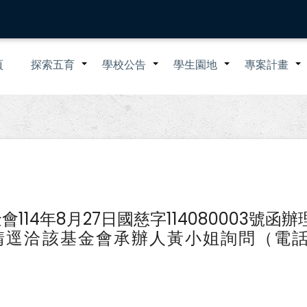
n
頁
探索五育
學校公告
學生園地
專案計畫
+
+
+
igation
14年8月27日國慈字114080003號函辦
逕洽該基金會承辦人黃小姐詢問（電話：