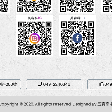
利路200號
049-2246346
049
Copyright © 2026. All rights reserved.
Designed By
五育高