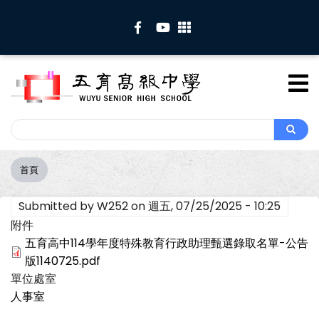
移
至
主
內
容
Search
Search
首頁
導
航
Submitted by
W252
on
週五, 07/25/2025 - 10:25
連
結
附件
五育高中114學年度特殊教育行政助理甄選錄取名單-公告
版1140725.pdf
單位處室
人事室