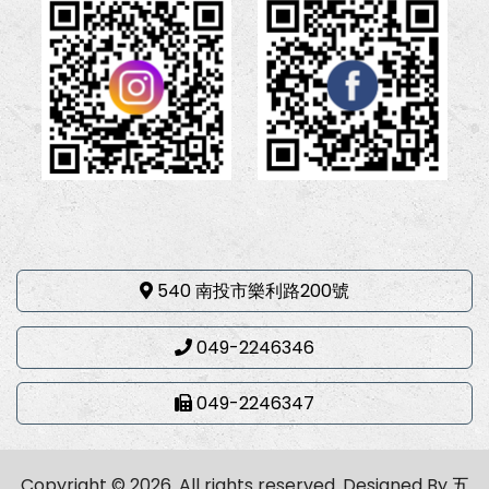
540 南投市樂利路200號
049-2246346
049-2246347
Copyright © 2026. All rights reserved.
Designed By
五