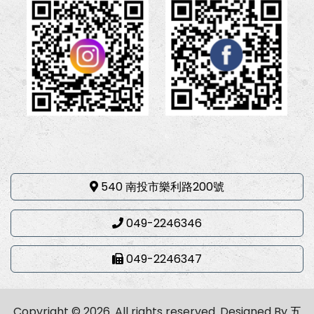
540 南投市樂利路200號
049-2246346
049-2246347
Copyright © 2026. All rights reserved.
Designed By
五