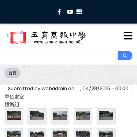
移
至
主
內
容
Search
Search
首頁
導
航
Submitted by
webadmin
on
二, 04/28/2015 - 00:00
連
結
單位處室
體衛組