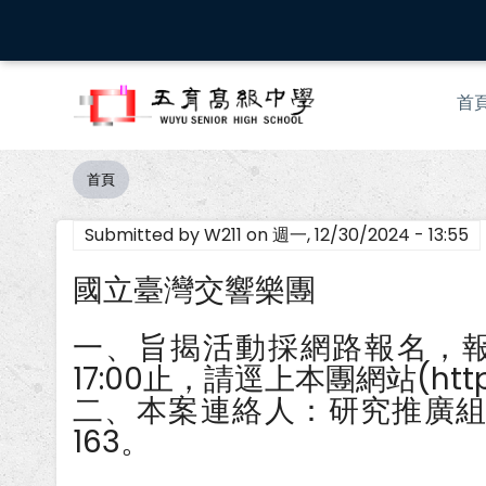
移
至
主
Mai
內
首
nav
容
首頁
導
航
Submitted by
W211
on
週一, 12/30/2024 - 13:55
連
結
國立臺灣交響樂團
一、旨揭活動採網路報名，報名
17:00止，請逕上本團網站(http:
二、本案連絡人：研究推廣組張廸
163。