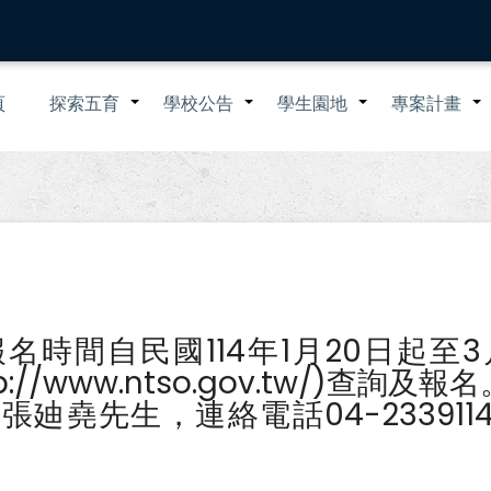
n
頁
探索五育
學校公告
學生園地
專案計畫
+
+
+
igation
時間自民國114年1月20日起至3
//www.ntso.gov.tw/)查詢及報名
堯先生，連絡電話04-2339114