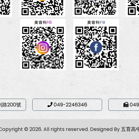
利路200號
049-2246346
049
Copyright © 2026. All rights reserved.
Designed By
五育高