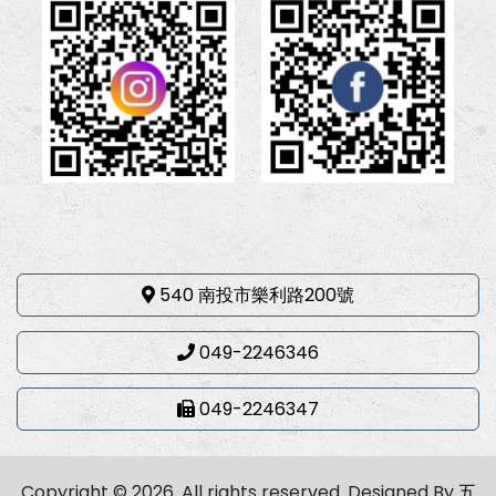
540 南投市樂利路200號
049-2246346
049-2246347
Copyright © 2026. All rights reserved.
Designed By
五