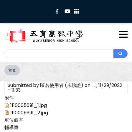
移
至
主
內
容
Search
Search
首頁
導
航
Submitted by
匿名使用者 (未驗證)
on
二, 11/29/2022
連
- 11:33
結
附件
1110005691_1.jpg
1110005691_2.jpg
單位處室
輔導室