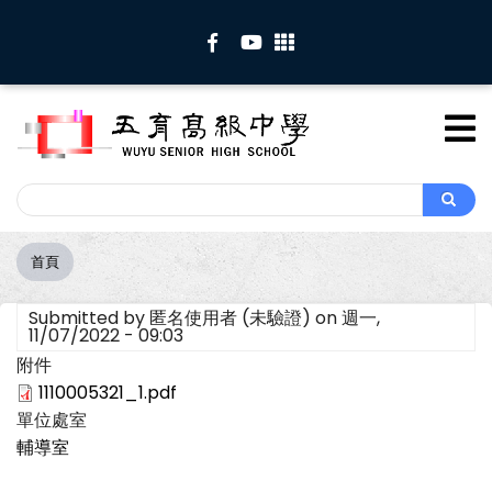
移
至
主
內
容
Search
Search
首頁
導
航
Submitted by
匿名使用者 (未驗證)
on
週一,
連
11/07/2022 - 09:03
結
附件
1110005321_1.pdf
單位處室
輔導室