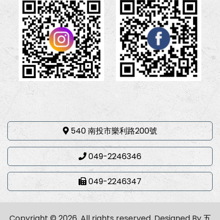
540 南投市樂利路200號
049-2246346
049-2246347
Copyright © 2026. All rights reserved.
Designed By
五