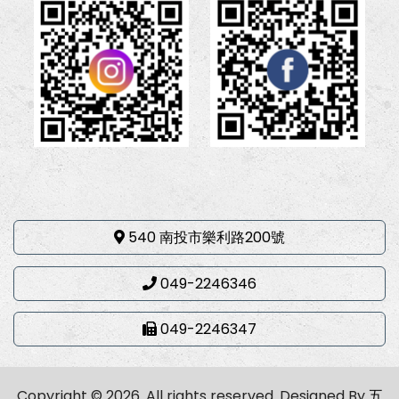
540 南投市樂利路200號
049-2246346
049-2246347
Copyright © 2026. All rights reserved.
Designed By
五