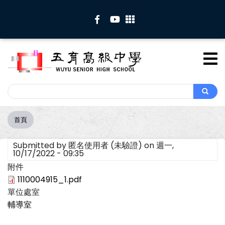
移
至
主
內
容
Search
Search
首頁
導
航
Submitted by
匿名使用者 (未驗證)
on
週一,
連
10/17/2022 - 09:35
結
附件
1110004915_1.pdf
單位處室
輔導室