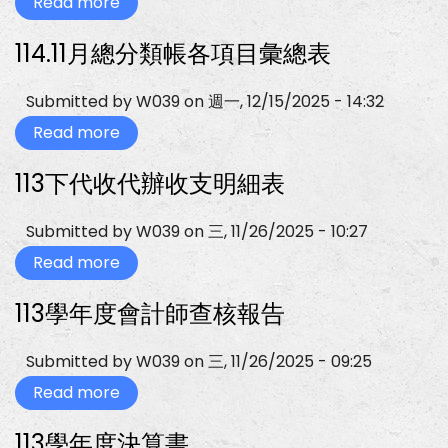
更
Read more
about
新
114.12
月
114.11月總分類帳各項目彙總表
總
分
類
帳
Submitted by
W039
on
週一, 12/15/2025 - 14:32
各
項
Read more
about
目
114.11
彙
月
113下代收代辦收支明細表
總
總
表
分
類
帳
Submitted by
W039
on
三, 11/26/2025 - 10:27
各
項
Read more
about
目
113
彙
下
113學年度會計師查核報告
總
代
表
收
代
辦
Submitted by
W039
on
三, 11/26/2025 - 09:25
收
支
Read more
about
明
113
細
學
113學年度決算書
表
年