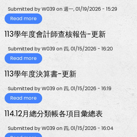
類
帳
Submitted by
W039
on
週一, 01/19/2026 - 15:29
各
項
Read more
about
目
114
彙
上
113學年度會計師查核報告-更新
總
各
表
科
收
費
Submitted by
W039
on
四, 01/15/2026 - 16:20
標
準
Read more
about
113
學
113學年度決算書-更新
年
度
會
計
Submitted by
W039
on
四, 01/15/2026 - 16:19
師
查
Read more
about
核
113
報
學
114.12月總分類帳各項目彙總表
告-
年
更
度
新
決
算
Submitted by
W039
on
四, 01/15/2026 - 16:04
書-