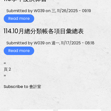
度
會
計
Submitted by
W039
on
三, 11/26/2025 - 09:19
師
查
Read more
about
核
113
報
學
114.10月總分類帳各項目彙總表
告
年
度
決
算
Submitted by
W039
on
週一, 11/17/2025 - 08:18
書
Read more
about
114.10
月
總
Previous
‹‹
Pagination
分
page
頁 2
類
帳
下
››
各
一
項
目
Subscribe to 會計室
頁
彙
總
表