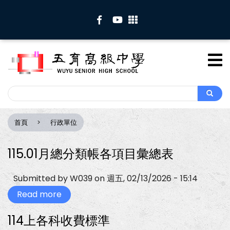
移
至
主
內
容
Search
Search
首頁
行政單位
導
航
連
115.01月總分類帳各項目彙總表
結
Submitted by
W039
on
週五, 02/13/2026 - 15:14
Read more
about
115.01
月
114上各科收費標準
總
分