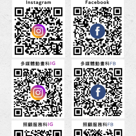
踴
躍
參
加
~