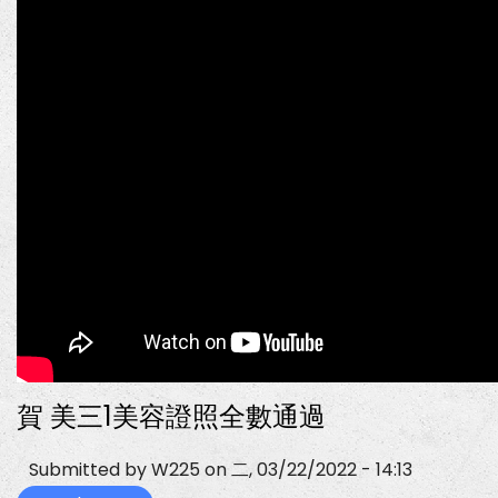
中
美
容
科
畢
業
走
秀
展
現
三
年
所
學
賀 美三1美容證照全數通過
Submitted by
W225
on
二, 03/22/2022 - 14:13