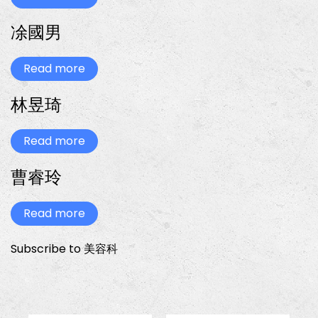
踴
舉
台
顏
躍
辦
南
組
報
高
凃國男
科
優
名
中
大
勝
參
職
辦
加。
造
理
Read more
型
about
「2021
研
凃
全
習
國
國
林昱琦
營，
男
高
鼓
中
勵
職
學
Read more
about
美
生
林
容
踴
昱
專
躍
曹睿玲
琦
題
參
暨
加
創
意
Read more
about
製
曹
作
睿
競
玲
Subscribe to 美容科
賽」，
鼓
勵
學
生
們