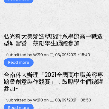
競
全
學
賽
國
校
美
高
專
髮
級
題
組
中
製
及
等
作
舞
學
競
台
校
賽，
飾
109
鼓
弘光科大美髮造型設計系舉辦高中職造
品
學
勵
製
型研習營，鼓勵學生踴躍參加
年
學
作
度
生
創
家
踴
意
事
躍
整
Submitted by
W210
on
二, 03/09/2021 - 15:40
類
參
體
技
加
Read more
造
about
藝
型
弘
競
研
光
賽
台南科大辦理「2021全國高中職美容專
習
科
美
營，
大
題暨創意製作競賽」，鼓勵學生們踴躍
三
歡
美
1
迎
髮
參加~
陳
美
造
怡
容
型
婷
科
設
Submitted by
W210
on
二, 03/09/2021 - 08:50
榮
師
計
獲
生
系
Read more
about
美