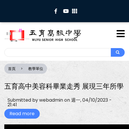
移
至
主
內
容
Search
Search
首頁
教學單位
導
航
連
五育高中美容科畢業走秀 展現三年所學
結
Submitted by
webadmin
on
週一, 04/10/2023 -
21:41
Read more
about
五
育
高