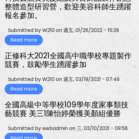
整體造型研習營，歡迎美容科師生踴躍
報名參加。
Submitted by
W210
on
週五, 01/28/2022 - 15:29
Read more
about
環
球
正修科大2021全國高中職學校專題製作
科
大
競賽，鼓勵學生踴躍參加
時
尚
造
Submitted by
W210
on
週五, 03/19/2021 - 07:49
型
設
Read more
about
計
正
系
修
辦
全國高級中等學校109學年度家事類技
科
理，
大
家
藝競賽 美三1陳怡婷榮獲美顏組優勝
2021
事
全
類
國
科
Submitted by
webadmin
on
三, 03/10/2021 - 09:58
高
技
中
藝
Read more
about
職