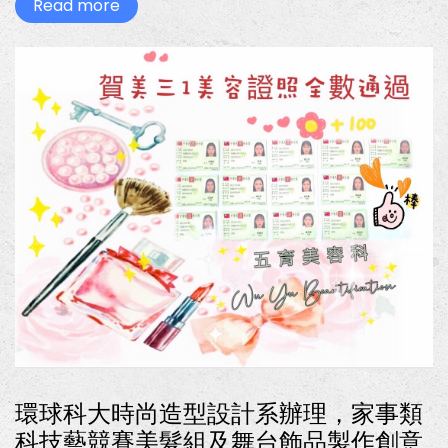
Read more
about
賀
美
三
1
美
容
證
照
全
數
通
過
環球科大時尚造型設計系辦理，家事類
科技藝競賽美髮組及舞台飾品製作創意