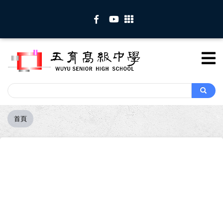
移
至
主
內
容
Search
Search
首頁
導
航
連
結