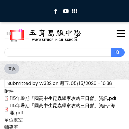
移
至
主
內
容
Search
Search
首頁
導
航
Submitted by
W332
on
週五, 05/15/2026 - 16:38
連
結
附件
115年暑期「國高中生昆蟲學家攻略三日營」資訊.pdf
115年暑期「國高中生昆蟲學家攻略三日營」資訊-海
報.pdf
單位處室
輔導室