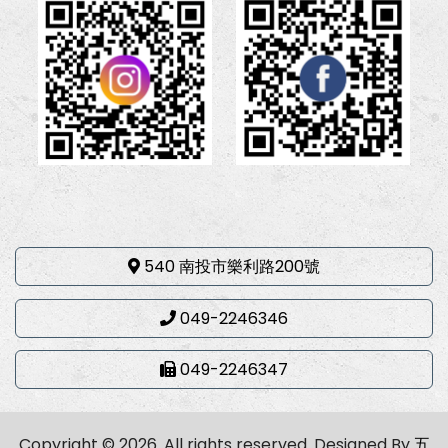
540 南投市樂利路200號
049-2246346
049-2246347
Copyright © 2026. All rights reserved.
Designed By
五