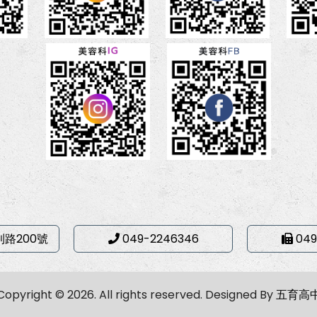
利路200號
049-2246346
049
Copyright © 2026. All rights reserved.
Designed By
五育高