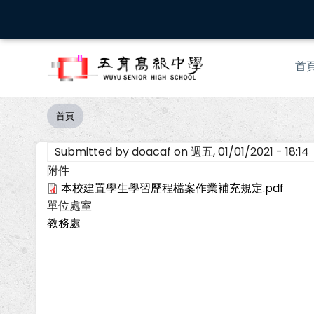
移
至
主
Mai
內
首
nav
容
首頁
導
航
Submitted by
doacaf
on
週五, 01/01/2021 - 18:14
連
結
附件
本校建置學生學習歷程檔案作業補充規定.pdf
單位處室
教務處