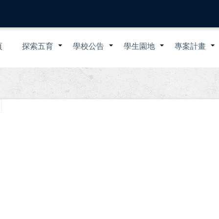
n
頁
探索五育
學校公告
學生園地
專案計畫
+
+
+
igation