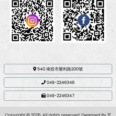
540 南投市樂利路200號
049-2246346
049-2246347
Copyright © 2026. All rights reserved.
Designed By
五