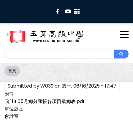
移
至
主
內
容
Search
Search
首頁
導
航
Submitted by
W039
on
週一, 06/16/2025 - 17:47
連
結
附件
114.05月總分類帳各項目彙總表.pdf
單位處室
會計室