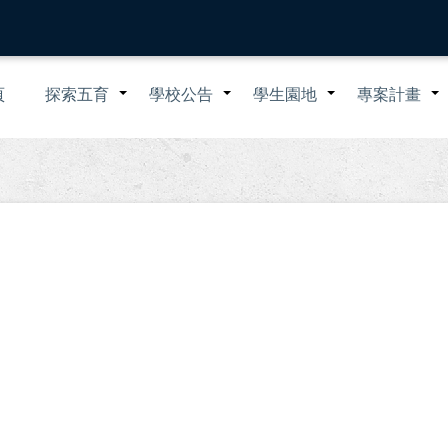
n
頁
探索五育
學校公告
學生園地
專案計畫
+
+
+
igation