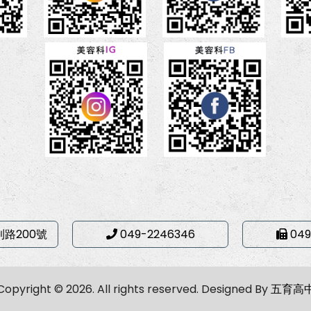
利路200號
049-2246346
049
Copyright © 2026. All rights reserved.
Designed By
五育高