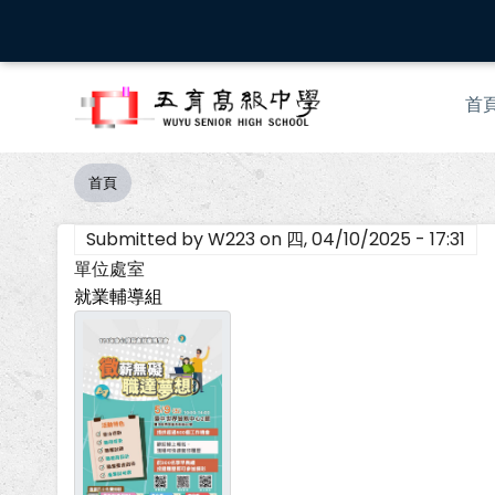
移
至
主
Mai
內
首
nav
容
首頁
導
航
Submitted by
W223
on
四, 04/10/2025 - 17:31
連
結
單位處室
就業輔導組