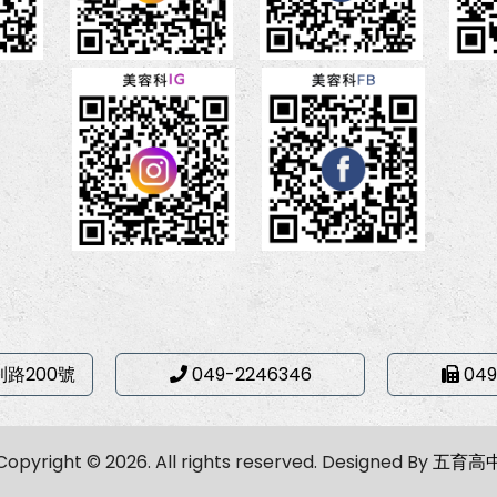
利路200號
049-2246346
049
Copyright © 2026. All rights reserved.
Designed By
五育高