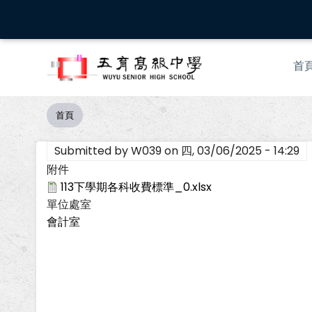
移
至
主
Mai
內
首
nav
容
首頁
導
航
Submitted by
W039
on
四, 03/06/2025 - 14:29
連
結
附件
113下學期各科收費標準_0.xlsx
單位處室
會計室