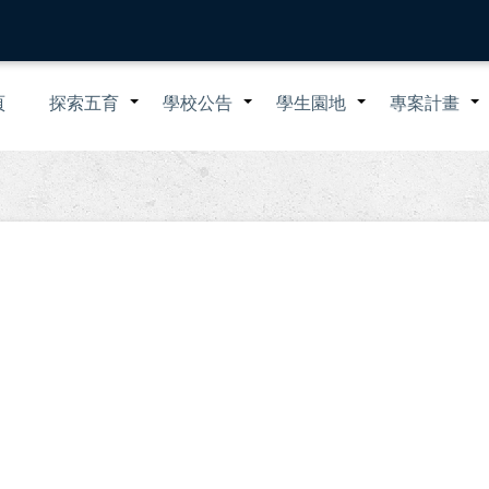
n
頁
探索五育
學校公告
學生園地
專案計畫
+
+
+
igation