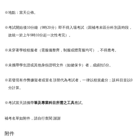
※地點：當天公佈。
※考試開始後10分鐘（9時20分）即不得入場考試（因補考未區分科別及時段，
故統一於上午9時10分起一次性考完）。
※未穿著學校校服者（需服儀整齊，制服或體育服均可），不得應考。
※未攜帶學生證或其他身份證明文件（如健保卡）者，成績扣5分。
※若發現有作弊嫌疑者或冒名頂替代為考試者，一律以校規處分；該科目並以0
分計算。
※考試當天請攜帶
筆及專業科目所需之工具
應試。
補考名單如附件，請自行查閱 謝謝
附件