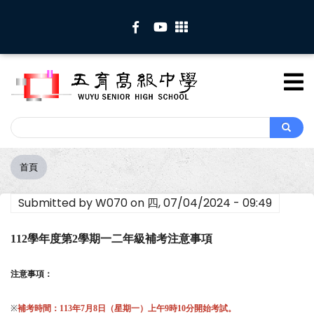
移
至
主
內
容
Search
Search
首頁
導
航
Submitted by
W070
on
四, 07/04/2024 - 09:49
連
結
112
學年度第2學期一二年級補考注意事項
注意事項：
※
補考時間：113年7月8日（星期一）上午9時10分開始考試。