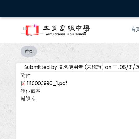
移
至
主
Mai
內
首
nav
容
首頁
導
航
Submitted by
匿名使用者 (未驗證)
on
三, 08/31/2
連
結
附件
1110003990_1.pdf
單位處室
輔導室