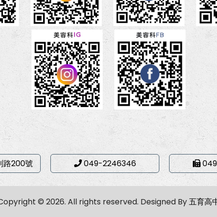
利路200號
049-2246346
049
Copyright © 2026. All rights reserved.
Designed By
五育高