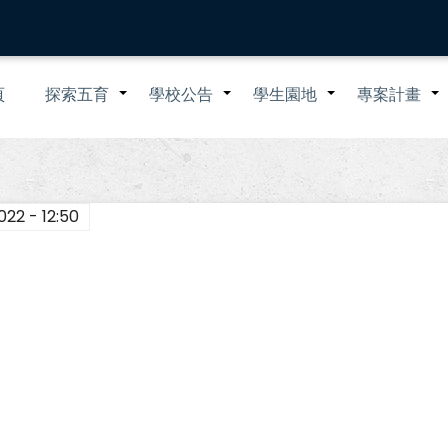
n
頁
探索五育
學校公告
學生園地
專案計畫
+
+
+
igation
022 - 12:50